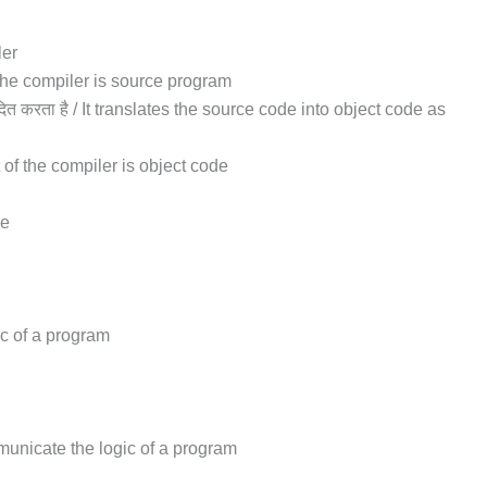
ler
 of the compiler is source program
नुवादित करता है / It translates the source code into object code as
t of the compiler is object code
ve
ic of a program
municate the logic of a program