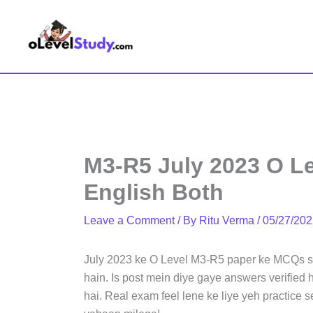
Skip
to
content
M3-R5 July 2023 O Le
English Both
Leave a Comment
/ By
Ritu Verma
/
05/27/202
July 2023 ke O Level M3-R5 paper ke MCQs so
hain. Is post mein diye gaye answers verified 
hai. Real exam feel lene ke liye yeh practice s