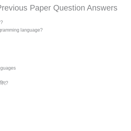
Previous Paper Question Answers
ै?
rogramming language?
anguages
चाहिए?