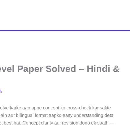
vel Paper Solved – Hindi &
5
lve karke aap apne concept ko cross-check kar sakte
hain aur bilingual format aapko easy understanding deta
et best hai. Concept clarity aur revision dono ek saath —