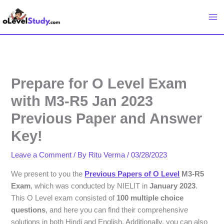
Skip
to
content
Prepare for O Level Exam
with M3-R5 Jan 2023
Previous Paper and Answer
Key!
Leave a Comment
/ By
Ritu Verma
/
03/28/2023
We present to you the
Previous Papers of O Level
M3-R5
Exam
, which was conducted by NIELIT in
January 2023
.
This O Level exam consisted of
100 multiple choice
questions
, and here you can find their comprehensive
solutions in both Hindi and English. Additionally, you can also