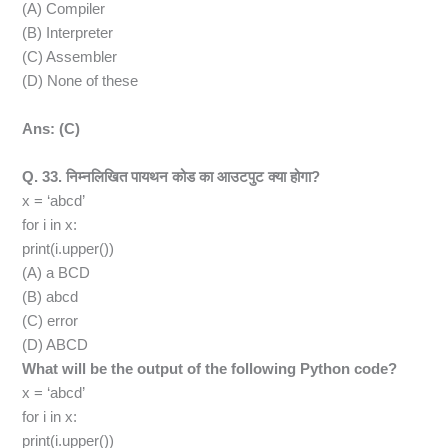
(A) Compiler
(B) Interpreter
(C) Assembler
(D) None of these
Ans: (C)
Q. 33. निम्नलिखित पायथन कोड का आउटपुट क्या होगा?
x = ‘abcd’
for i in x:
print(i.upper())
(A) a BCD
(B) abcd
(C) error
(D) ABCD
What will be the output of the following Python code?
x = ‘abcd’
for i in x:
print(i.upper())