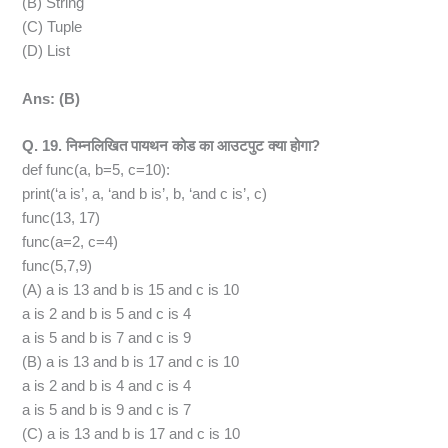
(B) String
(C) Tuple
(D) List
Ans: (B)
Q. 19. निम्नलिखित पायथन कोड का आउटपुट क्या होगा?
def func(a, b=5, c=10):
print(‘a is’, a, ‘and b is’, b, ‘and c is’, c)
func(13, 17)
func(a=2, c=4)
func(5,7,9)
(A) a is 13 and b is 15 and c is 10
a is 2 and b is 5 and c is 4
a is 5 and b is 7 and c is 9
(B) a is 13 and b is 17 and c is 10
a is 2 and b is 4 and c is 4
a is 5 and b is 9 and c is 7
(C) a is 13 and b is 17 and c is 10