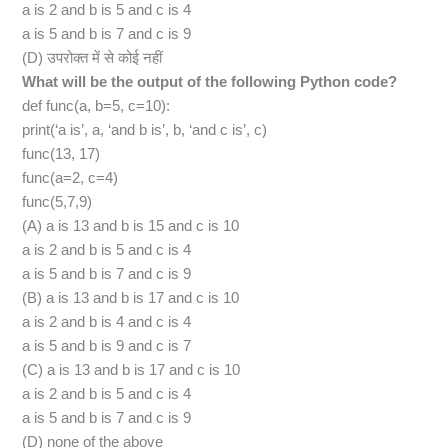
a is 2 and b is 5 and c is 4
a is 5 and b is 7 and c is 9
(D) उपरोक्त में से कोई नहीं
What will be the output of the following Python code?
def func(a, b=5, c=10):
print(‘a is’, a, ‘and b is’, b, ‘and c is’, c)
func(13, 17)
func(a=2, c=4)
func(5,7,9)
(A) a is 13 and b is 15 and c is 10
a is 2 and b is 5 and c is 4
a is 5 and b is 7 and c is 9
(B) a is 13 and b is 17 and c is 10
a is 2 and b is 4 and c is 4
a is 5 and b is 9 and c is 7
(C) a is 13 and b is 17 and c is 10
a is 2 and b is 5 and c is 4
a is 5 and b is 7 and c is 9
(D) none of the above