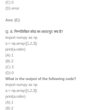
(C) 0
(D) error
Ans: (C)
Q. 8. निम्नलिखित कोड का आउटपुट क्या है?
import numpy as np
a = np.array([1,2,3])
print(a.ndim)
(A) 1
(B) 2
(C) 3
(D) 0
What is the output of the following code?
import numpy as np
a = np.array([1,2,3])
print(a.ndim)
(A) 1
(B) 2