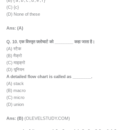
(B) {‘a’,’b’,’c’,’d’,’e’,’f’}
(C) {c}
(D) None of these
Ans: (A)
Q. 10. एक विस्तृत फ़्लोचार्ट को ________ कहा जाता है।
(A) स्टैक
(B) मैक्रो
(C) माइक्रो
(D) यूनियन
A detailed flow chart is called as ________.
(A) stack
(B) macro
(C) micro
(D) union
Ans: (B)
(OLEVELSTUDY.COM)