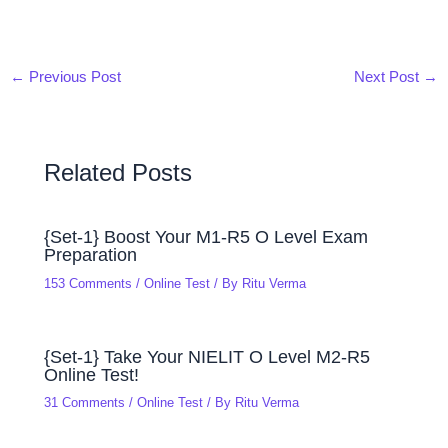
←
Previous Post
Next Post
→
Related Posts
{Set-1} Boost Your M1-R5 O Level Exam
Preparation
153 Comments
/
Online Test
/ By
Ritu Verma
{Set-1} Take Your NIELIT O Level M2-R5
Online Test!
31 Comments
/
Online Test
/ By
Ritu Verma